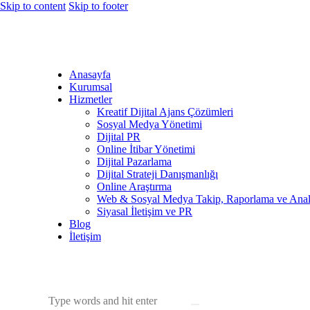
Skip to content
Skip to footer
Anasayfa
Kurumsal
Hizmetler
Kreatif Dijital Ajans Çözümleri
Sosyal Medya Yönetimi
Dijital PR
Online İtibar Yönetimi
Dijital Pazarlama
Dijital Strateji Danışmanlığı
Online Araştırma
Web & Sosyal Medya Takip, Raporlama ve Anal
Siyasal İletişim ve PR
Blog
İletişim