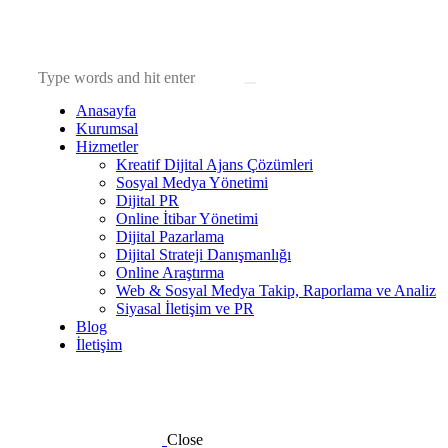
Anasayfa
Kurumsal
Hizmetler
Kreatif Dijital Ajans Çözümleri
Sosyal Medya Yönetimi
Dijital PR
Online İtibar Yönetimi
Dijital Pazarlama
Dijital Strateji Danışmanlığı
Online Araştırma
Web & Sosyal Medya Takip, Raporlama ve Analiz
Siyasal İletişim ve PR
Blog
İletişim
Close