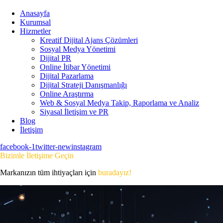
Anasayfa
Kurumsal
Hizmetler
Kreatif Dijital Ajans Çözümleri
Sosyal Medya Yönetimi
Dijital PR
Online İtibar Yönetimi
Dijital Pazarlama
Dijital Strateji Danışmanlığı
Online Araştırma
Web & Sosyal Medya Takip, Raporlama ve Analiz
Siyasal İletişim ve PR
Blog
İletişim
facebook-1
twitter-new
instagram
Bizimle İletişime Geçin
Markanızın tüm ihtiyaçları için
buradayız!