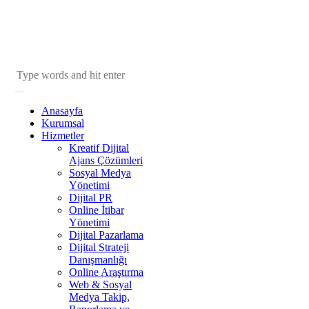
Anasayfa
Kurumsal
Hizmetler
Kreatif Dijital
Ajans Çözümleri
Sosyal Medya
Yönetimi
Dijital PR
Online İtibar
Yönetimi
Dijital Pazarlama
Dijital Strateji
Danışmanlığı
Online Araştırma
Web & Sosyal
Medya Takip,