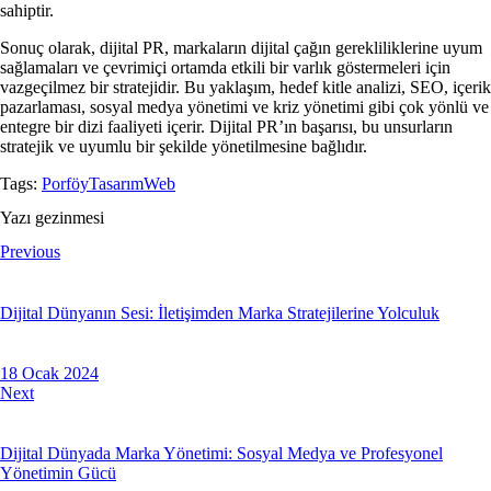
sahiptir.
Sonuç olarak, dijital PR, markaların dijital çağın gerekliliklerine uyum
sağlamaları ve çevrimiçi ortamda etkili bir varlık göstermeleri için
vazgeçilmez bir stratejidir. Bu yaklaşım, hedef kitle analizi, SEO, içerik
pazarlaması, sosyal medya yönetimi ve kriz yönetimi gibi çok yönlü ve
entegre bir dizi faaliyeti içerir. Dijital PR’ın başarısı, bu unsurların
stratejik ve uyumlu bir şekilde yönetilmesine bağlıdır.
Tags:
Porföy
Tasarım
Web
Yazı gezinmesi
Previous
Dijital Dünyanın Sesi: İletişimden Marka Stratejilerine Yolculuk
18 Ocak 2024
Next
Dijital Dünyada Marka Yönetimi: Sosyal Medya ve Profesyonel
Yönetimin Gücü