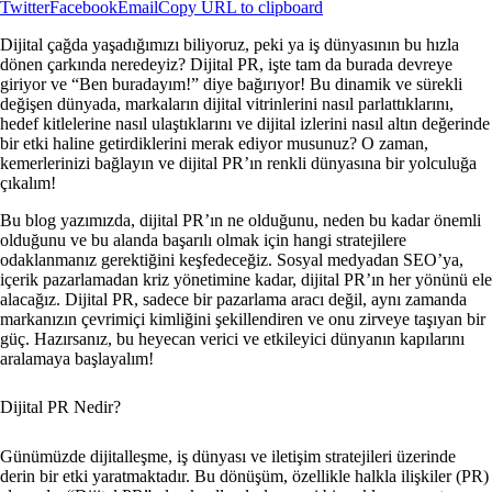
Twitter
Facebook
Email
Copy URL to clipboard
Dijital çağda yaşadığımızı biliyoruz, peki ya iş dünyasının bu hızla
dönen çarkında neredeyiz? Dijital PR, işte tam da burada devreye
giriyor ve “Ben buradayım!” diye bağırıyor! Bu dinamik ve sürekli
değişen dünyada, markaların dijital vitrinlerini nasıl parlattıklarını,
hedef kitlelerine nasıl ulaştıklarını ve dijital izlerini nasıl altın değerinde
bir etki haline getirdiklerini merak ediyor musunuz? O zaman,
kemerlerinizi bağlayın ve dijital PR’ın renkli dünyasına bir yolculuğa
çıkalım!
Bu blog yazımızda, dijital PR’ın ne olduğunu, neden bu kadar önemli
olduğunu ve bu alanda başarılı olmak için hangi stratejilere
odaklanmanız gerektiğini keşfedeceğiz. Sosyal medyadan SEO’ya,
içerik pazarlamadan kriz yönetimine kadar, dijital PR’ın her yönünü ele
alacağız. Dijital PR, sadece bir pazarlama aracı değil, aynı zamanda
markanızın çevrimiçi kimliğini şekillendiren ve onu zirveye taşıyan bir
güç. Hazırsanız, bu heyecan verici ve etkileyici dünyanın kapılarını
aralamaya başlayalım!
Dijital PR Nedir?
Günümüzde dijitalleşme, iş dünyası ve iletişim stratejileri üzerinde
derin bir etki yaratmaktadır. Bu dönüşüm, özellikle halkla ilişkiler (PR)