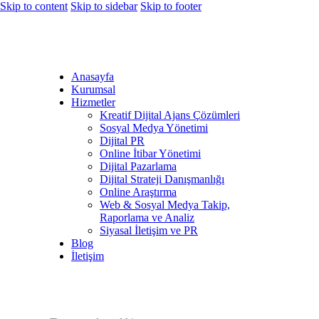
Skip to content
Skip to sidebar
Skip to footer
Anasayfa
Kurumsal
Hizmetler
Kreatif Dijital Ajans Çözümleri
Sosyal Medya Yönetimi
Dijital PR
Online İtibar Yönetimi
Dijital Pazarlama
Dijital Strateji Danışmanlığı
Online Araştırma
Web & Sosyal Medya Takip,
Raporlama ve Analiz
Siyasal İletişim ve PR
Blog
İletişim