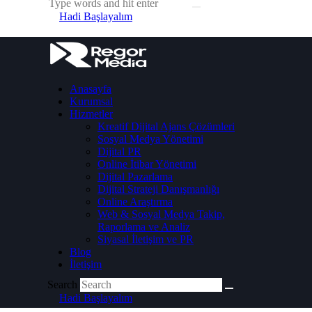
Hadi Başlayalım
Anasayfa
Kurumsal
Hizmetler
Kreatif Dijital Ajans Çözümleri
Sosyal Medya Yönetimi
Dijital PR
Online İtibar Yönetimi
Dijital Pazarlama
Dijital Strateji Danışmanlığı
Online Araştırma
Web & Sosyal Medya Takip,
Raporlama ve Analiz
Siyasal İletişim ve PR
Blog
İletişim
Search
Hadi Başlayalım