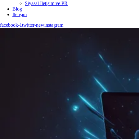
Siyasal İletişim ve PR
Blog
İletişim
facebook-1
twitter-new
instagram