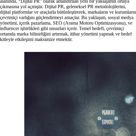
alanında, “Dijital PR” olarak adlandırılan yeni bir yaklaşımın ortaya
çıkmasına yol açmıştır. Dijital PR, geleneksel PR metodolojilerini,
dijital platformlar ve araçlarla bütünleştirerek, markaların ve kurumların
çevrimiçi varlığını güçlendirmeyi amaçlar. Bu yaklaşım, sosyal medya
yönetimi, içerik pazarlama, SEO (Arama Motoru Optimizasyonu), ve
influencer işbirlikleri gibi unsurları içerir. Temel hedefi, çevrimiçi
ortamda marka bilinirliğini artırmak, itibar yönetimi yapmak ve hedef
kitleyle etkileşimi maksimize etmektir.