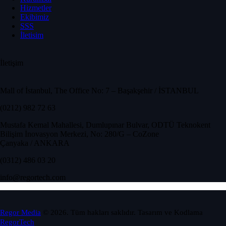
Hizmetler
Ekibimiz
SSS
İletisim
İletişim
Mall of İstanbul, The Office No: 7 – Başakşehir / İSTANBUL
(0212) 982 72 63
Mustafa Kemal Mahallesi, Dumlupınar Bulvar, ODTÜ Teknokent
Bilişim İnovasyon Merkezi, No: 280/G – CoZone
Çanyaka / ANKARA
(0312) 486 03 20
info@regortech.com
Regor Media
© 2026. Tüm hakları saklıdır. Tasarım ve Kodlama
RegorTech