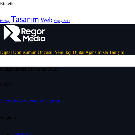
Etiketler
Tasarım
Web
Porföy
Yapay Zeka
Dijital Dönüşümün Öncüsü: Yenilikçi Dijital Ajansımızla Tanışın!
Gelişmelerden Haberdar Olun!
Sosyal
facebook-1
twitter-new
instagram
Bağlantı
Kurumsal