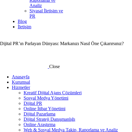
Raporlama ve
Analiz
Siyasal İletişim ve
PR
Blog
İletişim
Dijital PR’ın Parlayan Dünyası: Markanızı Nasıl Öne Çıkarırsınız?
Close
Anasayfa
Kurumsal
Hizmetler
Kreatif Dijital Ajans Çözümleri
Sosyal Medya Yönetimi
Dijital PR
Online İtibar Yönetimi
Dijital Pazarlama
Dijital Strateji Danışmanlığı
Online Araştırma
Web & Sosyal Medya Takip, Raporlama ve Analiz